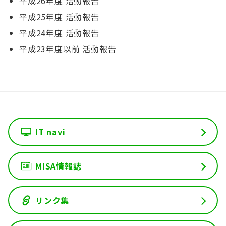
平成26年度 活動報告
平成25年度 活動報告
活動計画
平成24年度 活動報告
平成23年度以前 活動報告
活動報告
委員会開催状況
メンバー一覧
福利厚生
IT navi
事業共創
MISA情報誌
グローバルビジネス
リンク集
広報