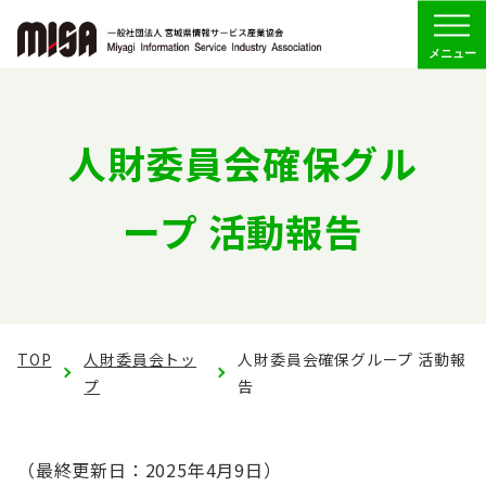
Menu
協会の概要
人財委員会確保グル
組織
ープ 活動報告
委員会活動
経営委員会
人財
TOP
人財委員会トッ
人財委員会確保グループ 活動報
プ
告
人財育成グループ
育成Gトップ
（最終更新日：2025年4月9日）