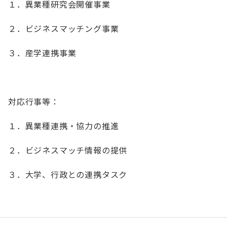
１．異業種研究会開催事業
事業共創委員会トップ
２．ビジネスマッチング事業
活動方針・施策
３．産学連携事業
タスクフォース
今後の予定
対応行事等：
メンバー一覧
１．異業種連携・協力の推進
グローバルビジネス
２．ビジネスマッチ情報の提供
広報
３．大学、行政との連携タスク
政策提言