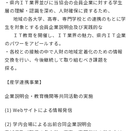
・県内ＩＴ業界並びに当協会の会員企業に対する学生
English
会員ログイン
層の理解・認識を深め、人財確保に資するため、
入会案内
地域の各大学、高専、専門学校との連携のもとに学
生を対象とする会員企業説明会及び実践的な
ＩＴ教育を開催し、ＩＴ業界の魅力、県内ＩＴ企業
のパワーをアピールする。
・各校との接触の中で人財の地域定着化のための情報
交換を行い、今後継続して取り組むべき課題を
探る。
【産学連携事業】
企業説明会・教育機関等共同活動の実施
(1) Webサイトによる情報発信
(2) 学内会場による出前合同企業説明会